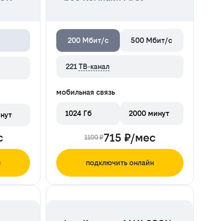
200 Мбит/с
500 Мбит/с
221
ТВ-канал
мобильная связь
1024 Гб
2000 минут
нут
с
715 ₽/мес
1100 ₽
н
подключить онлайн
ЦЕНА НА 2 МЕСЯЦА