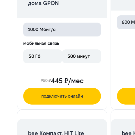
дома GPON
600 М
1000 Мбит/с
мобильная связь
50 Гб
500 минут
445 ₽/мес
950 ₽
подключить онлайн
ЦЕНА НА 2 МЕСЯЦА
bee Компакт. HIT Lite
bee 