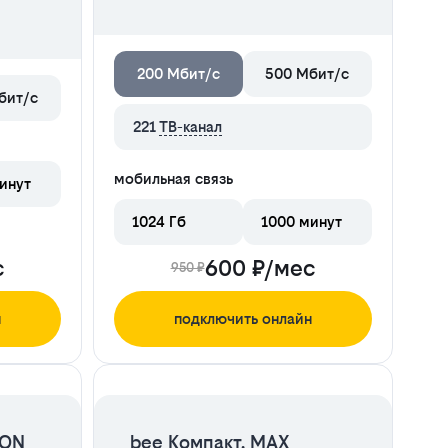
200 Мбит/с
500 Мбит/с
бит/с
221
ТВ-канал
мобильная связь
инут
1024 Гб
1000 минут
с
600 ₽/мес
950 ₽
н
подключить онлайн
ЦЕНА НА 2 МЕСЯЦА
PON
bee Компакт. MAX