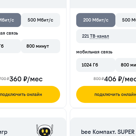
Мбит/с
500 Мбит/с
200 Мбит/с
500 М
ая связь
221
ТВ-канал
Гб
800 минут
мобильная связь
1024 Гб
800 ми
360 ₽/мес
406 ₽/ме
700 ₽
800 ₽
подключить онлайн
подключить онлай
ЦЕНА НА 2 МЕСЯЦА
ЦЕНА НА 2 МЕСЯЦА
игр
bee Компакт. SUPER 