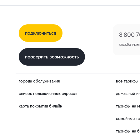
подключиться
8 800 7
служба техн
проверить возможность
города обслуживания
все тарифы
список подключенных адресов
домашний и
карта покрытия билайн
тарифы на м
семейные т
тарифы на б