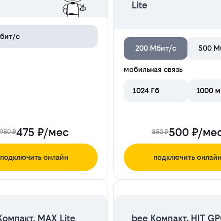
Lite
бит/с
200 Мбит/с
500 М
мобильная связь
1024 Гб
1000 м
475 ₽/мес
500 ₽/ме
950 ₽
850 ₽
подключить онлайн
подключить онлай
ЦЕНА НА 2 МЕСЯЦА
ЦЕНА НА 2 МЕСЯЦА
Компакт. MAX Lite
bee Компакт. HIT G