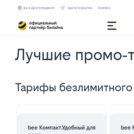
бизнесу
вы в Долгопрудном
карта покрытия
Лучшие промо‑т
Все
Тарифы безлимитного
тарифы
ЦЕНА НА 2 МЕСЯЦА
bee Компакт.Удобный для
bee К