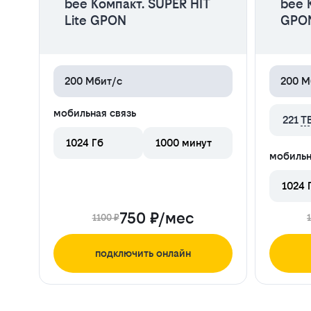
bee Компакт. SUPER HIT
bee 
Lite GPON
GPO
200 Мбит/с
200 М
мобильная связь
221
Т
1024 Гб
1000 минут
мобильн
1024 
750 ₽/мес
1100 ₽
подключить онлайн