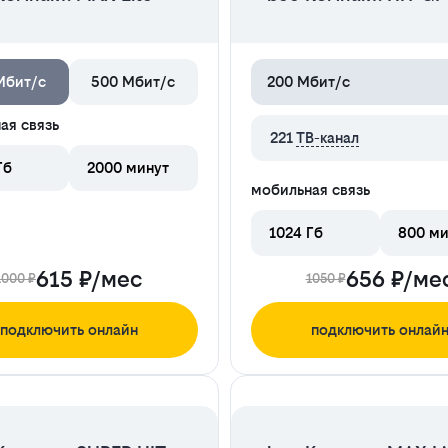
Мбит/с
500 Мбит/с
200 Мбит/с
ая связь
221
ТВ-канал
Гб
2000 минут
мобильная связь
1024 Гб
800 ми
615 ₽/мес
656 ₽/ме
1000 ₽
1050 ₽
подключить онлайн
подключить онлай
ЦЕНА НА 2 МЕСЯЦА
ЦЕНА НА 2 МЕСЯЦА