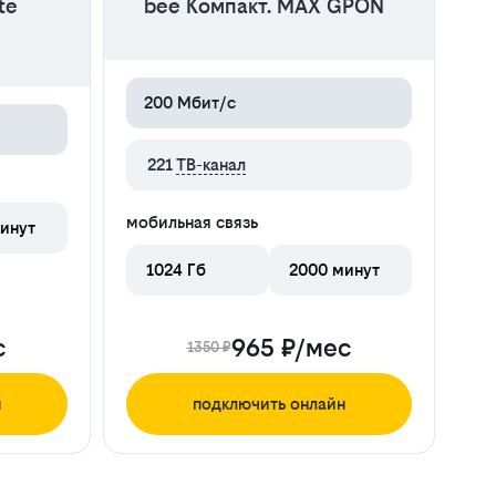
te
bee Компакт. MAX GPON
200 Мбит/с
221
ТВ-канал
мобильная связь
инут
1024 Гб
2000 минут
с
965 ₽/мес
1350 ₽
н
подключить онлайн