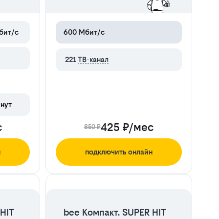
бит/с
600 Мбит/с
221
ТВ-канал
нут
с
425 ₽/мес
850 ₽
н
подключить онлайн
ЦЕНА НА 2 МЕСЯЦА
HIT
bee Компакт. SUPER HIT