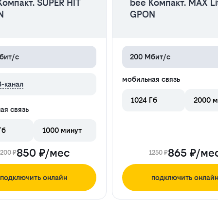
Компакт. SUPER HIT
bee Компакт. MAX Li
N
GPON
бит/с
200 Мбит/с
мобильная связь
В-канал
1024 Гб
2000 м
ая связь
Гб
1000 минут
850 ₽/мес
865 ₽/ме
1200 ₽
1250 ₽
подключить онлайн
подключить онлай